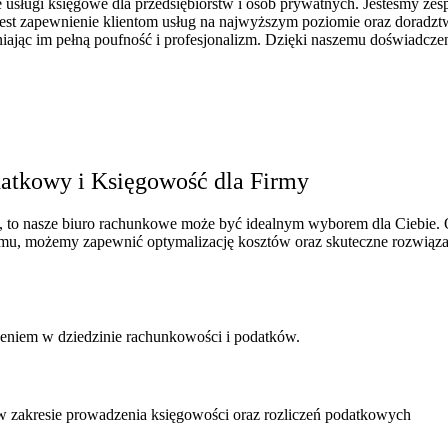
ługi księgowe dla przedsiębiorstw i osób prywatnych. Jesteśmy zesp
m jest zapewnienie klientom usług na najwyższym poziomie oraz dorad
ając im pełną poufność i profesjonalizm. Dzięki naszemu doświadcz
atkowy i Księgowość dla Firmy
u, to nasze biuro rachunkowe może być idealnym wyborem dla Ciebie.
temu, możemy zapewnić optymalizację kosztów oraz skuteczne rozwiąz
zeniem w dziedzinie rachunkowości i podatków.
w zakresie prowadzenia księgowości oraz rozliczeń podatkowych