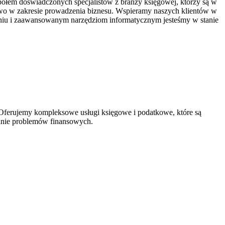
ołem doświadczonych specjalistów z branży księgowej, którzy są w
ztwo w zakresie prowadzenia biznesu. Wspieramy naszych klientów w
eniu i zaawansowanym narzędziom informatycznym jesteśmy w stanie
 Oferujemy kompleksowe usługi księgowe i podatkowe, które są
anie problemów finansowych.