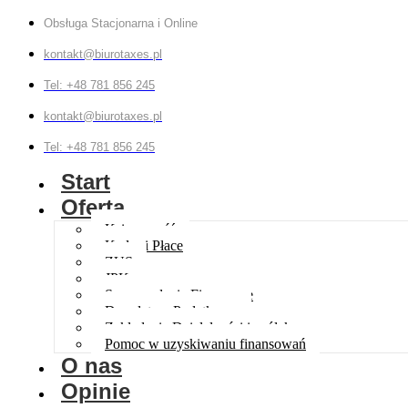
Obsługa Stacjonarna i Online
kontakt@biurotaxes.pl
Tel: +48 781 856 245
kontakt@biurotaxes.pl
Tel: +48 781 856 245
Start
Oferta
Księgowość
Kadry i Płace
ZUS
JPK
Sprawozdania Finansowe
Doradztwo Podatkowe
Zakładanie Działalności i spółek
Pomoc w uzyskiwaniu finansowań
O nas
Opinie