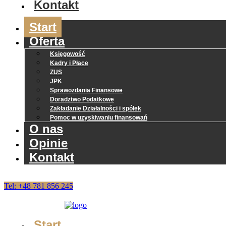
Kontakt
Start
Oferta
Księgowość
Kadry i Płace
ZUS
JPK
Sprawozdania Finansowe
Doradztwo Podatkowe
Zakładanie Działalności i spółek
Pomoc w uzyskiwaniu finansowań
O nas
Opinie
Kontakt
Tel: +48 781 856 245
Start