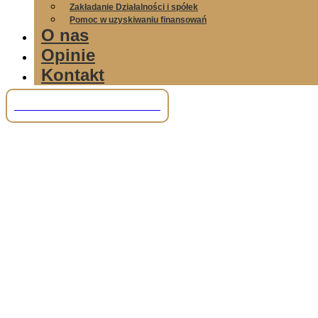
Zakładanie Działalności i spółek
Pomoc w uzyskiwaniu finansowań
O nas
Opinie
Kontakt
Tel: +48 781 856 245