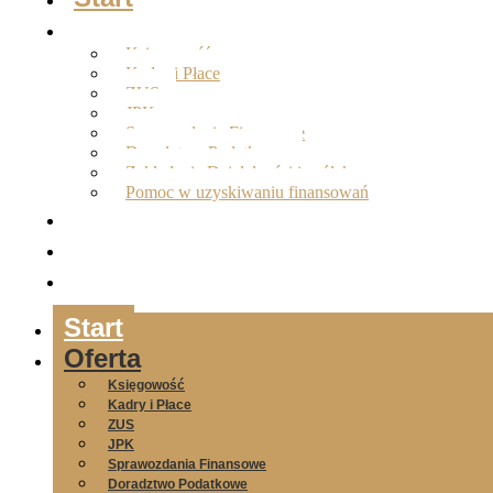
Oferta
Księgowość
Kadry i Płace
ZUS
JPK
Sprawozdania Finansowe
Doradztwo Podatkowe
Zakładanie Działalności i spółek
Pomoc w uzyskiwaniu finansowań
O nas
Opinie
Kontakt
Start
Oferta
Księgowość
Kadry i Płace
ZUS
JPK
Sprawozdania Finansowe
Doradztwo Podatkowe